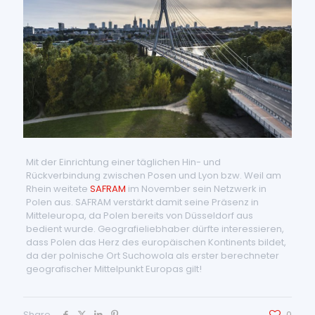
Mit der Einrichtung einer täglichen Hin- und
Rückverbindung zwischen Posen und Lyon bzw. Weil am
Rhein weitete
SAFRAM
im November sein Netzwerk in
Polen aus. SAFRAM verstärkt damit seine Präsenz in
Mitteleuropa, da Polen bereits von Düsseldorf aus
bedient wurde. Geografieliebhaber dürfte interessieren,
dass Polen das Herz des europäischen Kontinents bildet,
da der polnische Ort Suchowola als erster berechneter
geografischer Mittelpunkt Europas gilt!
Share
0