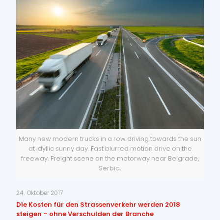
Many new modern trucks in a row driving towards the sun
at idyllic sunny day. Fast blurred motion drive on the
freeway. Freight scene on the motorway near Belgrade,
Serbia.
24. Oktober 2017
Die Kosten für den Strassenverkehr werden 2018
steigen – ohne Verschulden der Branche