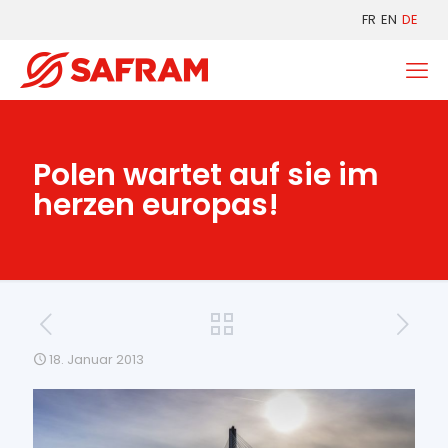
FR
EN
DE
Polen wartet auf sie im
herzen europas!
18. Januar 2013