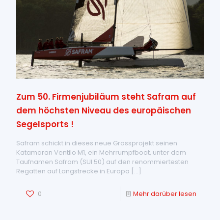
Zum 50. Firmenjubiläum steht Safram auf
dem höchsten Niveau des europäischen
Segelsports !
Safram schickt in dieses neue Grossprojekt seinen
Katamaran Ventilo M1, ein Mehrrumpfboot, unter dem
Taufnamen Safram (SUI 50) auf den renommiertesten
Regatten auf Langstrecke in Europa
[…]
0
Mehr darüber lesen