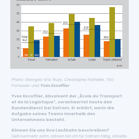
Photo: Georges-Eric Ruys, Christophe Hottelier, Tito
Fornasier und
Yves Excoffier
Yves Excoffier, Absolvent der „École du Transport
et de la Logistique“, verantwortet heute den
Kundendienst bei Safram. Er erklärt, worin die
Aufgabe seines Teams innerhalb des
Unternehmens besteht.
Können Sie uns Ihre Laufbahn beschreiben?
Seit nunmehr zehn Jahren bin ich für Safram tätig, arbeite