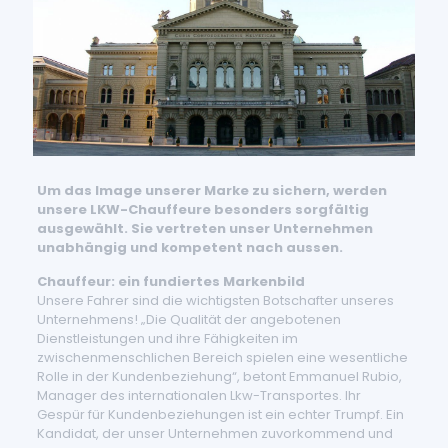
Um das Image unserer Marke zu sichern, werden
unsere LKW-Chauffeure besonders sorgfältig
ausgewählt. Sie vertreten unser Unternehmen
unabhängig und kompetent nach aussen.
Chauffeur: ein fundiertes Markenbild
Unsere Fahrer sind die wichtigsten Botschafter unseres
Unternehmens! „Die Qualität der angebotenen
Dienstleistungen und ihre Fähigkeiten im
zwischenmenschlichen Bereich spielen eine wesentliche
Rolle in der Kundenbeziehung“, betont Emmanuel Rubio,
Manager des internationalen Lkw-Transportes. Ihr
Gespür für Kundenbeziehungen ist ein echter Trumpf. Ein
Kandidat, der unser Unternehmen zuvorkommend und