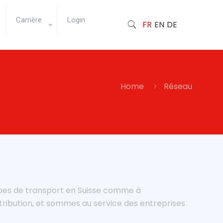
Carrière
Login
FR
EN
DE
Home
Réseau
pes de transport en Suisse comme à
istribution, et sommes au service des entreprises