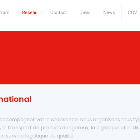
fram
Réseau
Contact
Devis
News
CGV
national
accompagner votre croissance. Nous organisons tous ty
, le transport de produits dangereux, la logistique et la d
n service logistique de qualité.