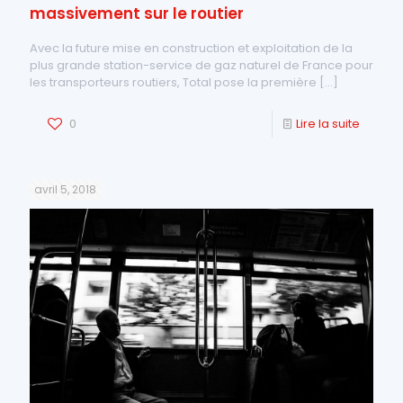
massivement sur le routier
Avec la future mise en construction et exploitation de la
plus grande station-service de gaz naturel de France pour
les transporteurs routiers, Total pose la première
[…]
0
Lire la suite
avril 5, 2018