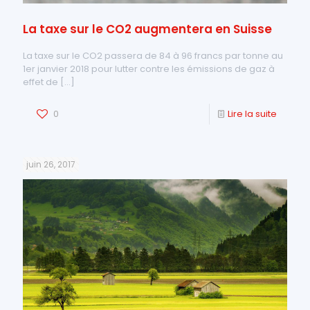
La taxe sur le CO2 augmentera en Suisse
La taxe sur le CO2 passera de 84 à 96 francs par tonne au
1er janvier 2018 pour lutter contre les émissions de gaz à
effet de
[…]
0
Lire la suite
juin 26, 2017