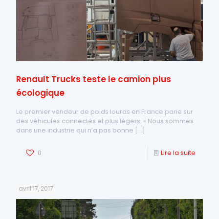
Renault Trucks teste le camion plus
écologique
Le premier vendeur de poids lourds en France parie sur
des véhicules connectés et plus légers. « Nous sommes
dans une industrie qui n’a pas bonne
[…]
0
Lire la suite
avril 17, 2017