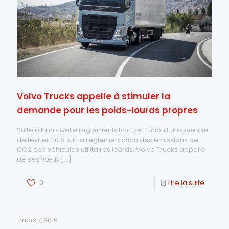
Volvo Trucks appelle à stimuler la
demande pour les poids-lourds propres
Suite à la nouvelle réglementation de l’Union Européenne
de février 2019 sur la réglementation des émissions de
CO2 des véhicules utilitaires lourds, Volvo Trucks appelle
de ses vœux
[…]
0
Lire la suite
mars 7, 2019