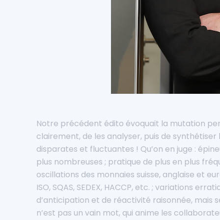
Notre précédent édito évoquait la mutation per
clairement, de les analyser, puis de synthétiser 
disparates et fluctuantes ! Qu’on en juge : épi
plus nombreuses ; pratique de plus en plus fré
oscillations des monnaies suisse, anglaise et eu
ISO, SQAS, SEDEX, HACCP, etc. ; variations erra
d’anticipation et de réactivité raisonnée, mais 
n’est pas un vain mot, qui anime les collaborat