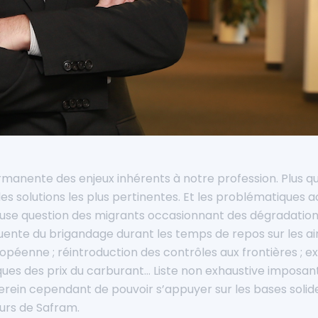
manente des enjeux inhérents à notre profession. Plus qu
les solutions les plus pertinentes. Et les problématiques 
neuse question des migrants occasionnant des dégradation
quente du brigandage durant les temps de repos sur les a
ropéenne ; réintroduction des contrôles aux frontières ; 
tiques des prix du carburant… Liste non exhaustive imposa
serein cependant de pouvoir s’appuyer sur les bases solid
eurs de Safram.