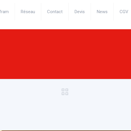
fram
Réseau
Contact
Devis
News
CGV