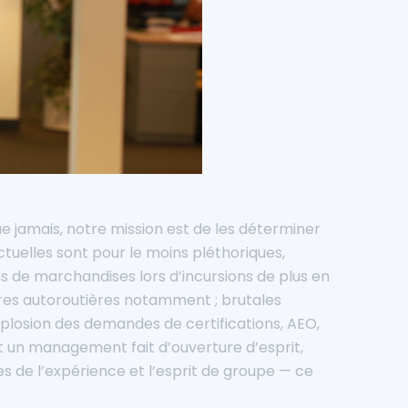
e jamais, notre mission est de les déterminer
actuelles sont pour le moins pléthoriques,
s de marchandises lors d’incursions de plus en
ires autoroutières notamment ; brutales
explosion des demandes de certifications, AEO,
nt un management fait d’ouverture d’esprit,
es de l’expérience et l’esprit de groupe — ce