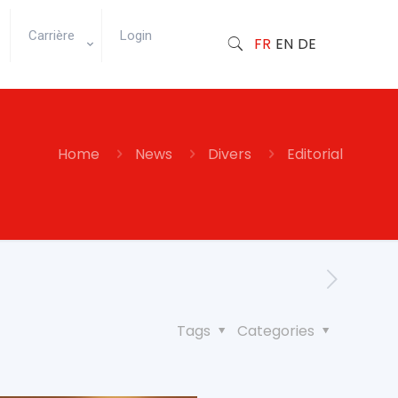
Carrière
Login
FR
EN
DE
Home
News
Divers
Editorial
Tags
Categories