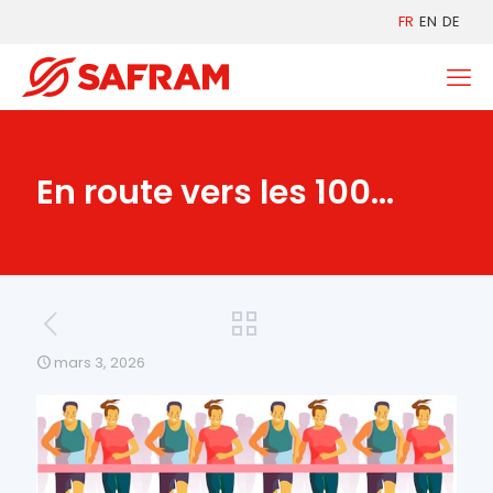
FR
EN
DE
En route vers les 100…
mars 3, 2026