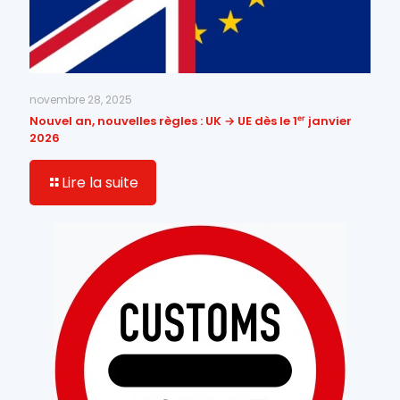
novembre 28, 2025
Nouvel an, nouvelles règles : UK → UE dès le 1ᵉʳ janvier
2026
Lire la suite