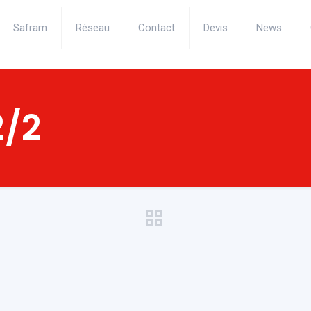
Safram
Réseau
Contact
Devis
News
2/2