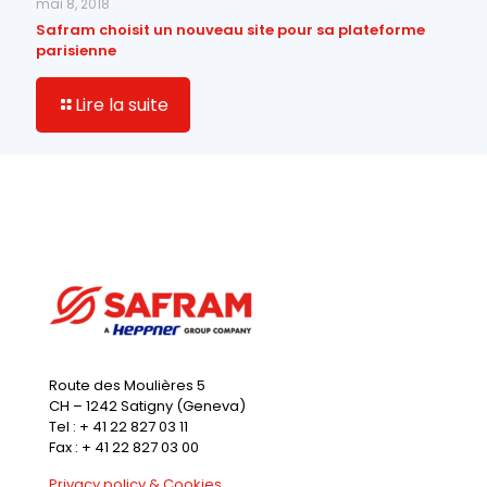
mai 8, 2018
Safram choisit un nouveau site pour sa plateforme
parisienne
Lire la suite
Route des Moulières 5
CH – 1242 Satigny (Geneva)
Tel : + 41 22 827 03 11
Fax : + 41 22 827 03 00
Privacy policy & Cookies