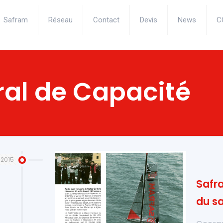
Safram
Réseau
Contact
Devis
News
C
ral de Capacité
 2015
Safra
du sa