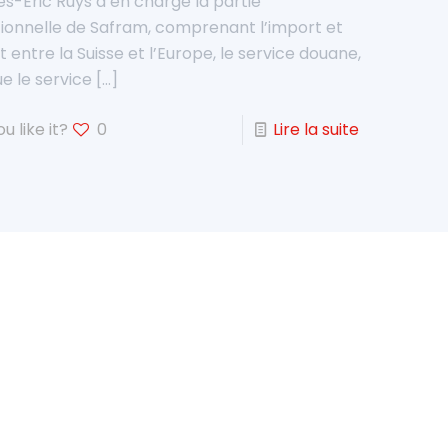
s-Eric Ruys a en charge la partie
ionnelle de Safram, comprenant l’import et
t entre la Suisse et l’Europe, le service douane,
ue le service
[…]
u like it?
0
Lire la suite