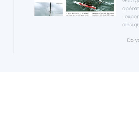
George
opérat
l’expor
ainsi q
Do yo