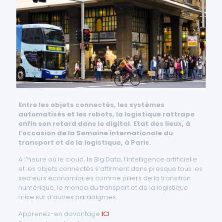
Entre les objets connectés, les systèmes
automatisés et les robots, la logistique rattrape
enfin son retard dans le digital. Etat des lieux, à
l’occasion de la Semaine internationale du
transport et de la logistique, à Paris.
A l’heure où le cloud, le Big Data, l’intelligence artificielle
et les objets connectés s’affirment dans presque tous les
secteurs économiques comme piliers de la transition
numérique, le monde du transport et de la logistique
mise sur d’autres paradigmes.
Apprenez-en davantage
ICI