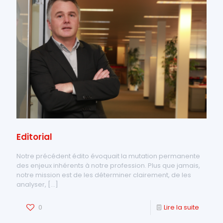
Editorial
Notre précédent édito évoquait la mutation permanente
des enjeux inhérents à notre profession. Plus que jamais,
notre mission est de les déterminer clairement, de les
analyser,
[…]
0
Lire la suite