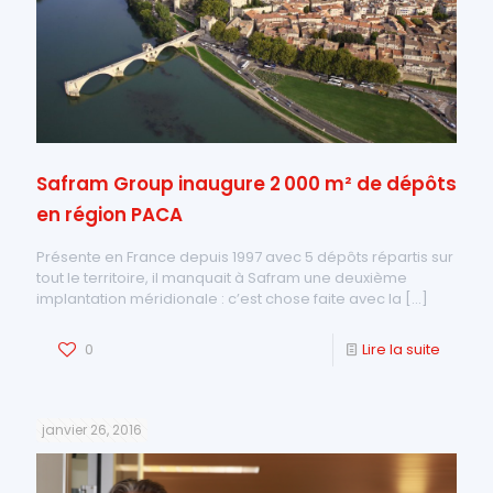
Safram Group inaugure 2 000 m² de dépôts
en région PACA
Présente en France depuis 1997 avec 5 dépôts répartis sur
tout le territoire, il manquait à Safram une deuxième
implantation méridionale : c’est chose faite avec la
[…]
0
Lire la suite
janvier 26, 2016