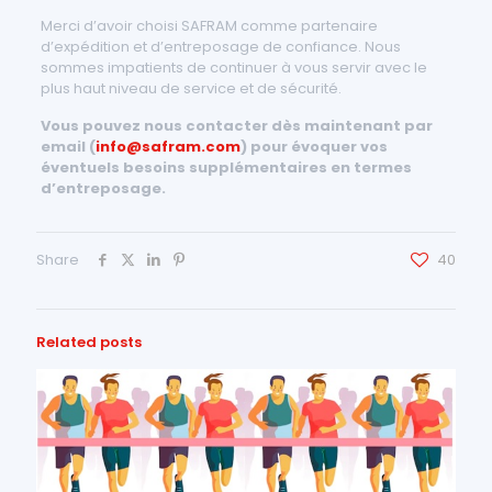
Merci d’avoir choisi SAFRAM comme partenaire
d’expédition et d’entreposage de confiance. Nous
sommes impatients de continuer à vous servir avec le
plus haut niveau de service et de sécurité.
Vous pouvez nous contacter dès maintenant par
email (
info@safram.com
) pour évoquer vos
éventuels besoins supplémentaires en termes
d’entreposage.
Share
40
Related posts