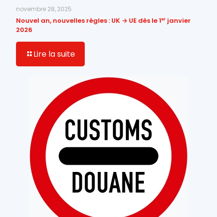
novembre 28, 2025
Nouvel an, nouvelles règles : UK → UE dès le 1ᵉʳ janvier
2026
Lire la suite